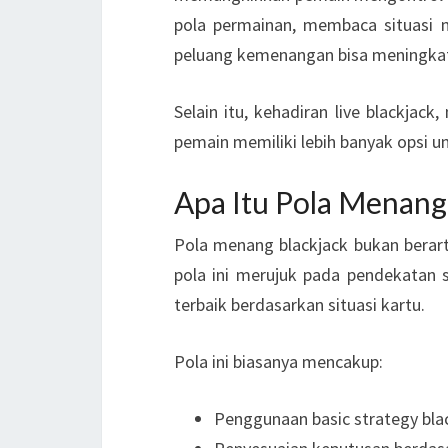
pola permainan, membaca situasi me
peluang kemenangan bisa meningkat 
Selain itu, kehadiran live blackjack
pemain memiliki lebih banyak opsi 
Apa Itu Pola Menang
Pola menang blackjack bukan berar
pola ini merujuk pada pendekatan
terbaik berdasarkan situasi kartu.
Pola ini biasanya mencakup:
Penggunaan basic strategy bla