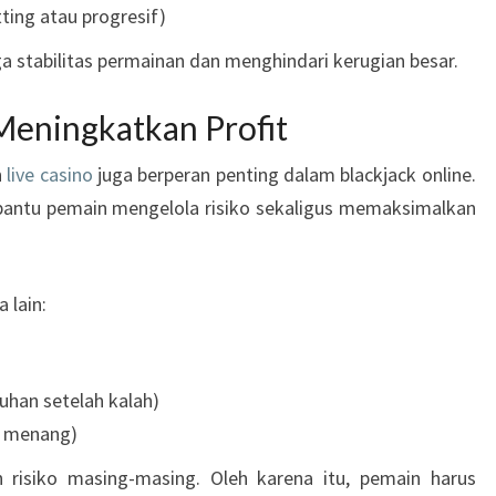
ting atau progresif)
 stabilitas permainan dan menghindari kerugian besar.
Meningkatkan Profit
n
live casino
juga berperan penting dalam blackjack online.
antu pemain mengelola risiko sekaligus memaksimalkan
 lain:
han setelah kalah)
t menang)
n risiko masing-masing. Oleh karena itu, pemain harus