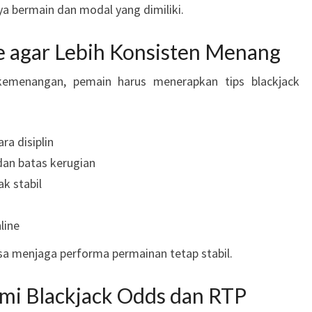
a bermain dan modal yang dimiliki.
ne agar Lebih Konsisten Menang
kemenangan, pemain harus menerapkan tips blackjack
ra disiplin
an batas kerugian
k stabil
line
isa menjaga performa permainan tetap stabil.
i Blackjack Odds dan RTP