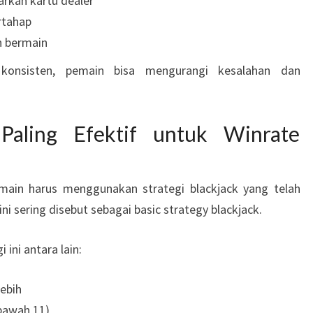
rkan kartu dealer
rtahap
n bermain
onsisten, pemain bisa mengurangi kesalahan dan
 Paling Efektif untuk Winrate
main harus menggunakan strategi blackjack yang telah
ni sering disebut sebagai basic strategy blackjack.
ini antara lain:
lebih
 bawah 11)