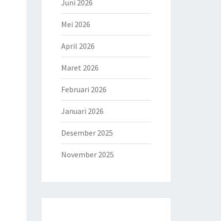
Juni 2026
Mei 2026
April 2026
Maret 2026
Februari 2026
Januari 2026
Desember 2025
November 2025