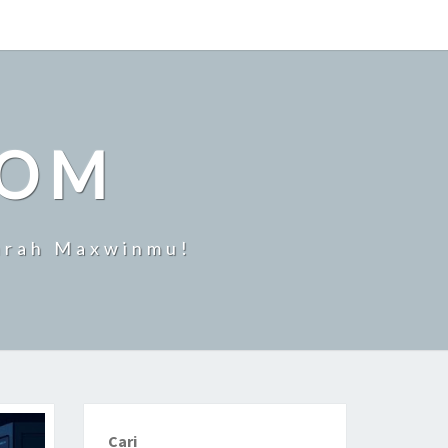
COM
jarah Maxwinmu!
Cari