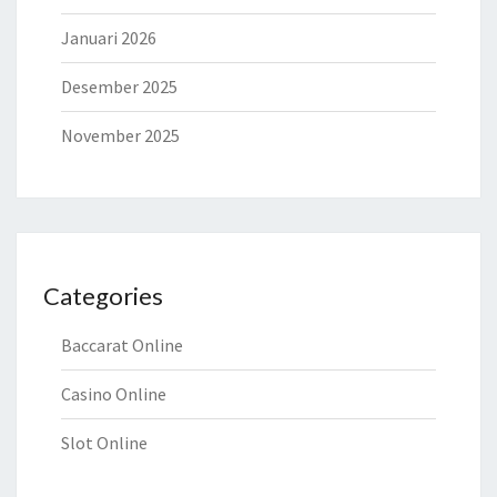
Januari 2026
Desember 2025
November 2025
Categories
Baccarat Online
Casino Online
Slot Online