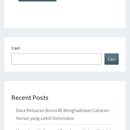
Cari
Cari
Recent Posts
Data Keluaran Broto4D Menghadirkan Catatan
Harian yang Lebih Sistematis