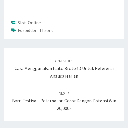
Slot Online
Forbidden Throne
Post
navigation
PREVIOUS
Cara Menggunakan Paito Broto4D Untuk Referensi
Analisa Harian
NEXT
Barn Festival : Peternakan Gacor Dengan Potensi Win
20,000x