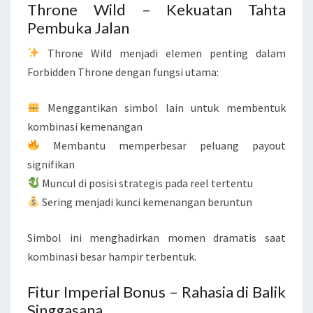
Throne Wild – Kekuatan Tahta
Pembuka Jalan
Throne Wild menjadi elemen penting dalam
Forbidden Throne dengan fungsi utama:
Menggantikan simbol lain untuk membentuk
kombinasi kemenangan
Membantu memperbesar peluang payout
signifikan
Muncul di posisi strategis pada reel tertentu
Sering menjadi kunci kemenangan beruntun
Simbol ini menghadirkan momen dramatis saat
kombinasi besar hampir terbentuk.
Fitur Imperial Bonus – Rahasia di Balik
Singgasana