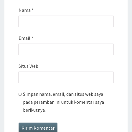
Nama
*
Email
*
Situs Web
Simpan nama, email, dan situs web saya
pada peramban ini untuk komentar saya
berikutnya.