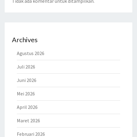
Tidak ada komentar untuk ditampilkan.
Archives
Agustus 2026
Juli 2026
Juni 2026
Mei 2026
April 2026
Maret 2026
Februari 2026