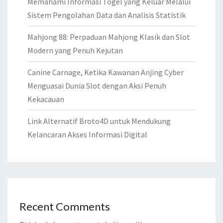
Memahami Informasi Togel yang Keluar Melalui
Sistem Pengolahan Data dan Analisis Statistik
Mahjong 88: Perpaduan Mahjong Klasik dan Slot
Modern yang Penuh Kejutan
Canine Carnage, Ketika Kawanan Anjing Cyber
Menguasai Dunia Slot dengan Aksi Penuh
Kekacauan
Link Alternatif Broto4D untuk Mendukung
Kelancaran Akses Informasi Digital
Recent Comments