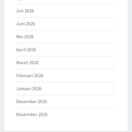
Juli 2026
Juni 2026
Mei 2026
April 2026
Maret 2026
Februari 2026
Januari 2026
Desember 2025
November 2025