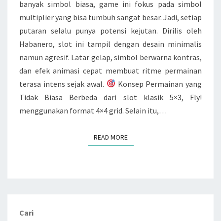
banyak simbol biasa, game ini fokus pada simbol
multiplier yang bisa tumbuh sangat besar. Jadi, setiap
putaran selalu punya potensi kejutan. Dirilis oleh
Habanero, slot ini tampil dengan desain minimalis
namun agresif. Latar gelap, simbol berwarna kontras,
dan efek animasi cepat membuat ritme permainan
terasa intens sejak awal.
Konsep Permainan yang
Tidak Biasa Berbeda dari slot klasik 5×3, Fly!
menggunakan format 4×4 grid. Selain itu,…
READ MORE
READ MORE
Cari