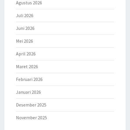
Agustus 2026
Juli 2026
Juni 2026
Mei 2026
April 2026
Maret 2026
Februari 2026
Januari 2026
Desember 2025
November 2025