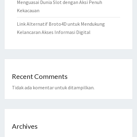
Menguasai Dunia Slot dengan Aksi Penuh
Kekacauan
Link Alternatif Broto4D untuk Mendukung
Kelancaran Akses Informasi Digital
Recent Comments
Tidak ada komentar untuk ditampilkan.
Archives