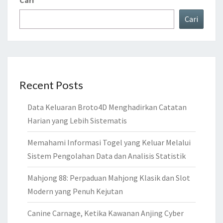
Cari
Cari
Recent Posts
Data Keluaran Broto4D Menghadirkan Catatan
Harian yang Lebih Sistematis
Memahami Informasi Togel yang Keluar Melalui
Sistem Pengolahan Data dan Analisis Statistik
Mahjong 88: Perpaduan Mahjong Klasik dan Slot
Modern yang Penuh Kejutan
Canine Carnage, Ketika Kawanan Anjing Cyber